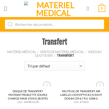
Skip
0
to
content
Recherche
de
produits
Transfert
MATÉRIEL MÉDICAL
/
VENTE DE MATÉRIEL MÉDICAL
/
AIDES AU
QUOTIDIEN
/
TRANSFERT
DISQUE DE TRANSFERT
FAUTEUIL DE TRANSFERT AIR
Ajouter
Ajouter
PIVOTANT PEDILETTE SOUPLE
LARG.41 CM P.39*HT.45,5CM.HT
à ma
à ma
CHARGE MAXI 150 KG (BOITE)
DOS.44 CM 6.7 KG 100KG
liste
liste
UGS : SIIM9835GTB
UGS : 874005