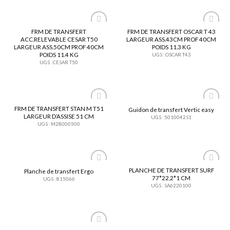
FRM DE TRANSFERT
FRM DE TRANSFERT OSCAR T 43
Ajouter
Ajouter
ACC.RELEVABLE CESAR T50
LARGEUR ASS.43CM PROF 40CM
à ma
à ma
LARGEUR ASS.50CM PROF 40CM
POIDS 11.3 KG
liste
liste
POIDS 11.4 KG
UGS : OSCAR T43
UGS : CESAR T50
FRM DE TRANSFERT STAN M T51
Guidon de transfert Vertic easy
Ajouter
Ajouter
LARGEUR D’ASSISE 51 CM
UGS : 5010042S1
à ma
à ma
UGS : M28000500
liste
liste
PLANCHE DE TRANSFERT SURF
Planche de transfert Ergo
Ajouter
Ajouter
77*22,2*1 CM
UGS : 815066
à ma
à ma
UGS : SA6220100
liste
liste