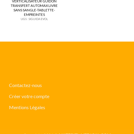
VERTICALISATEUR GUIDON
Ajouter
TRANSFERT AUTOMAX LIVRE
à ma
SANS SANGLE-TABLETTE-
liste
EMPREINTES
UGS : SIGUIDA EVOL
Contactez-nous
Créer votre compte
Mentions Légales